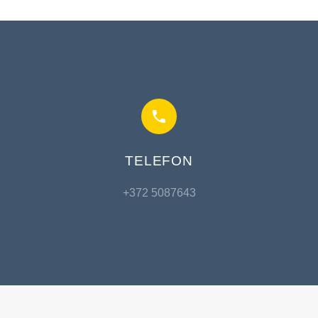


TELEFON
+372 5087643