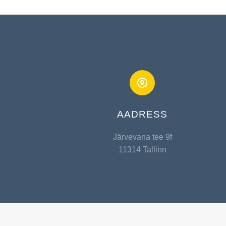


AADRESS
Järvevana tee 9f
11314 Tallinn